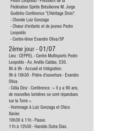
Pedro Leopoldo - Président de la
Fédération Spirite Brésilienne M. Jorge
Godinho Conférence "L'Héritage Divin".
- Chorale Luiz Gonzaga
- Chœur d'enfants et de jeunes Pedro
Leopoldo
- Contre-ténor Evandro Oliva/SP
2ème jour - 01/07
Lieu : CEPPEL - Centre Multisports Pedro
Leopoldo - Av. Anélio Caldas, 530.
8h à 9h - Accueil et Intégration.
9h à 10h30 - Prière d'ouverture - Evandro
Oliva.
- Célia Dinz - Conférence : « Il y a 90 ans,
de nouvelles lumières se sont répandues
sur la Terre ».
- Hommage à Luiz Gonzaga et Chico
Xavier.
10h30 à 11h - Pause.
11h à 12h30 - Haroldo Dutra Dias.