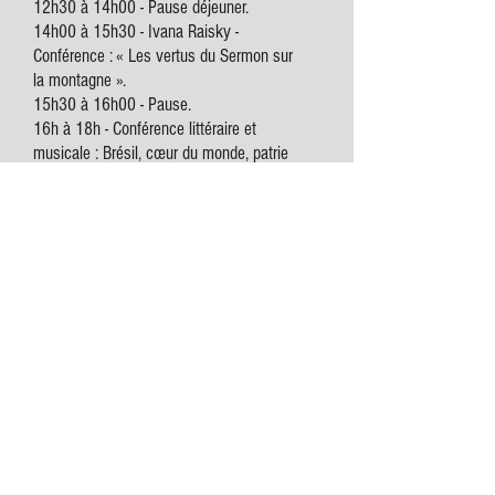
12h30 à 14h00 - Pause déjeuner.
14h00 à 15h30 - Ivana Raisky -
Conférence : « Les vertus du Sermon sur
la montagne ».
15h30 à 16h00 - Pause.
16h à 18h - Conférence littéraire et
musicale : Brésil, cœur du monde, patrie
de l'Évangile - Haroldo Dutra Dias et
l'équipe du Portal Ser
18h à 19h - Visite des stands
3ème jour - 02/07
Lieu : CEPPEL - Centre Multisports Pedro
Leopoldo - Av. Anélio Caldas, 530
9h00 à 9h30 - Harmonisation musicale et
prière avec le contre-ténor Evandro
Oliva/SP
9h30 à 10h30 - Andrei Moreira -
Conférence : « La réconciliation : avec soi-
même, avec sa famille et avec Dieu ».
10h30 à 11h - Pause